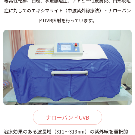
尋常性乾癬、白斑、掌蹠膿疱症、アトピー性皮膚炎、円形脱毛
症に対してのエキシマライト（中波紫外線療法）・ナローバン
ドUVB照射を行っています。
ナローバンドUVB
治療効果のある波長域（311～313nm）の紫外線を選択的